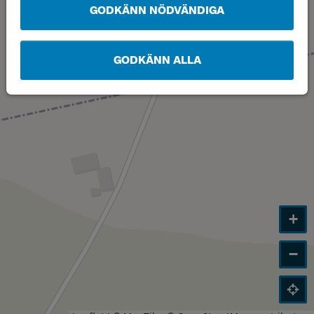
GODKÄNN NÖDVÄNDIGA
GODKÄNN ALLA
+
−