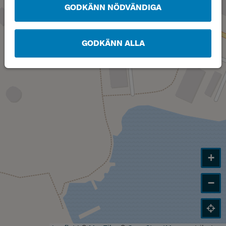
GODKÄNN NÖDVÄNDIGA
GODKÄNN ALLA
+
−