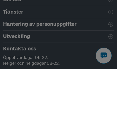
Tjänster
Hantering av personuppgifter
Utveckling
Kontakta oss
Öppet vardagar 06-22.
Helger och helgdagar 08-22.
Chatta
Ring 0771-41 43 00
Skriv till oss