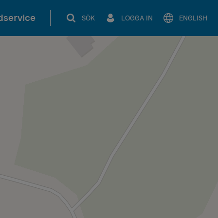
service
SÖK
LOGGA IN
ENGLISH