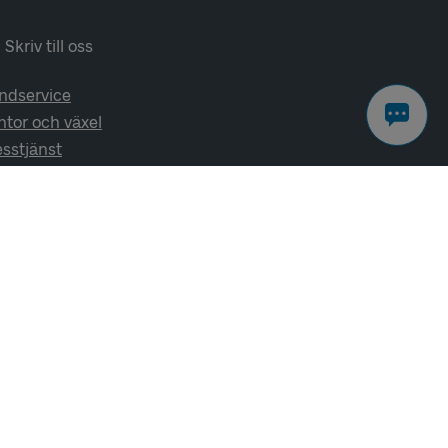
Skriv till oss
ndservice
ntor och växel
esstjänst
lj oss