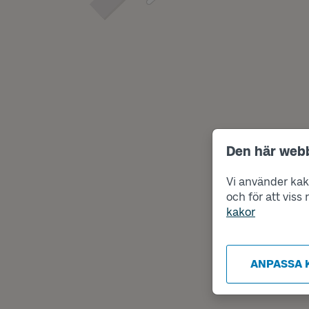
Den här web
Vi använder kako
och för att vis
kakor
ANPASSA 