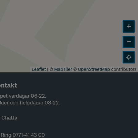
+
−
Leaflet
|
©
MapTiler
©
OpenStreetMap
contributors
ntakt
pet vardagar 06-22.
lger och helgdagar 08-22.
Chatta
Ring 0771-41 43 00