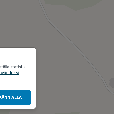
älla statistik
nvänder vi
KÄNN ALLA