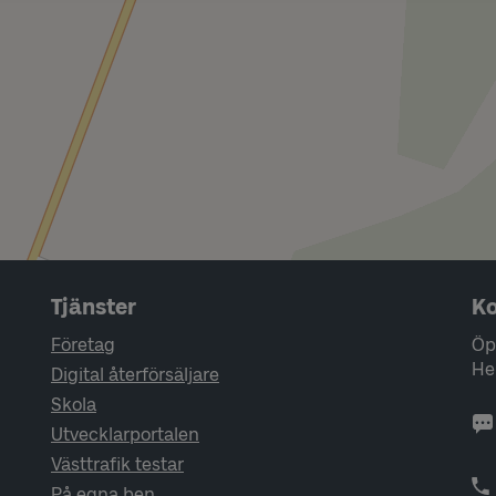
Tjänster
Ko
Företag
Öp
He
Digital återförsäljare
Skola
Utvecklarportalen
Västtrafik testar
På egna ben