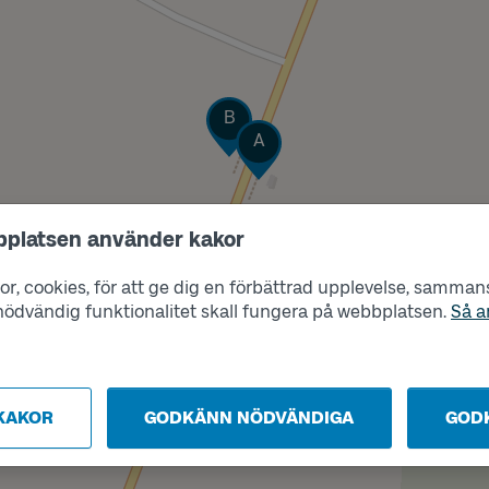
Läge
B
Läge
A
bplatsen använder kakor
r, cookies, för att ge dig en förbättrad upplevelse, sammanst
s nödvändig funktionalitet skall fungera på webbplatsen.
Så a
KAKOR
GODKÄNN NÖDVÄNDIGA
GOD