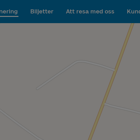
Till innehållet
nering
Biljetter
Att resa med oss
Kund