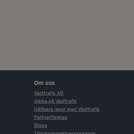
Sidfotsnavigering
Om oss
Västtrafik AB
Jobba på Västtrafik
Hållbara resor med Västtrafik
Partnerföretag
Blogg
Tillgänglighetsredogörelser