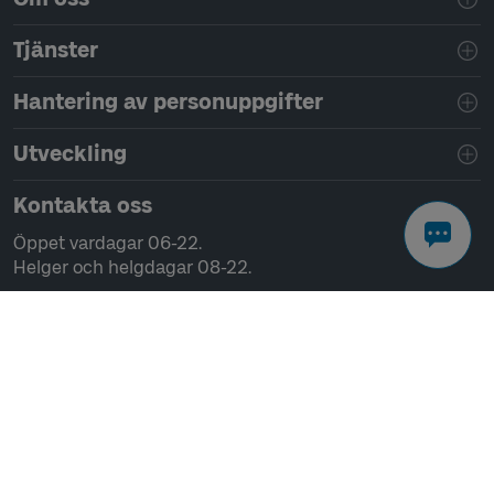
Tjänster
Hantering av personuppgifter
Utveckling
Kontakta oss
Öppet vardagar 06-22.
Helger och helgdagar 08-22.
Chatta
Ring 0771-41 43 00
Skriv till oss