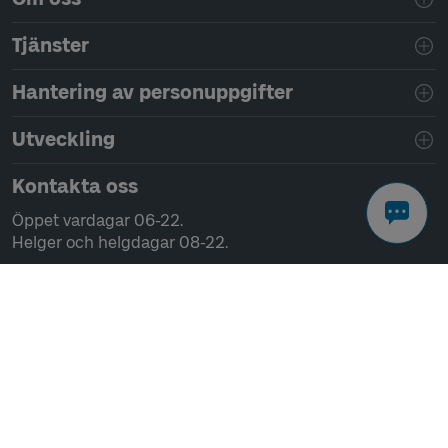
Tjänster
Hantering av personuppgifter
Utveckling
Kontakta oss
Öppet vardagar 06-22.
Helger och helgdagar 08-22.
Chatta
Ring 0771-41 43 00
Skriv till oss