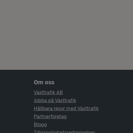
Sidfotsnavigering
Om oss
Västtrafik AB
Jobba på Västtrafik
Hållbara resor med Västtrafik
Partnerföretag
Blogg
Tillgänglighetsredogörelser