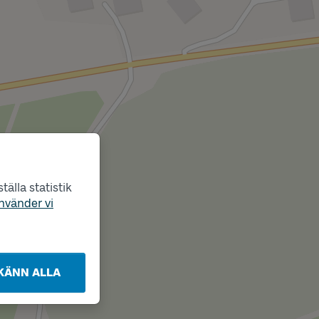
älla statistik
nvänder vi
KÄNN ALLA