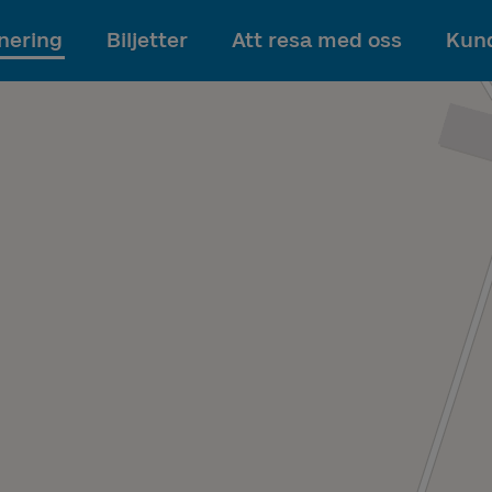
Till innehållet
nering
Biljetter
Att resa med oss
Kund