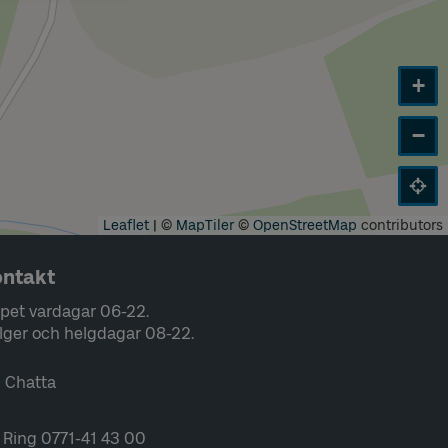
+
−
Leaflet
|
©
MapTiler
©
OpenStreetMap
contributors
ntakt
pet vardagar 06-22.
lger och helgdagar 08-22.
Chatta
Ring 0771-41 43 00