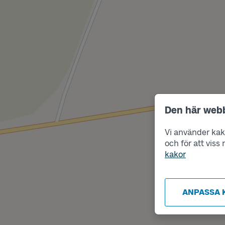
Den här web
Vi använder kako
och för att vis
kakor
ANPASSA 