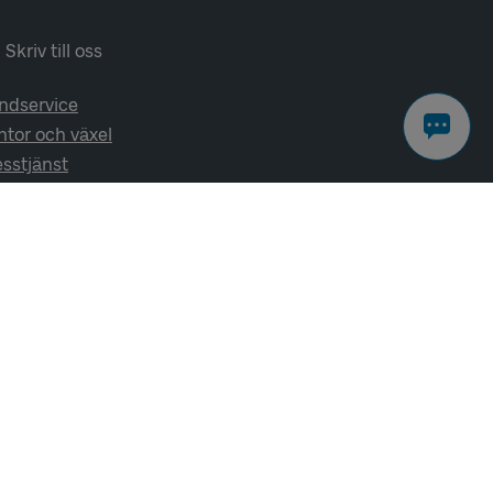
Skriv till oss
ndservice
ntor och växel
esstjänst
lj oss