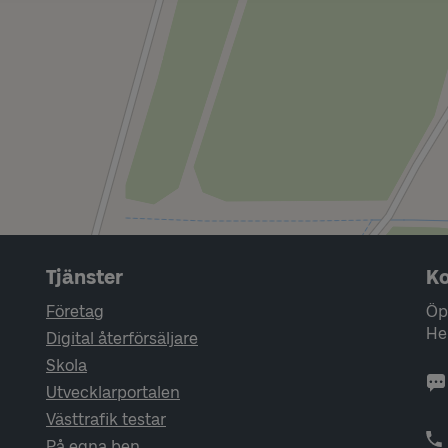
Tjänster
Ko
Företag
Öp
He
Digital återförsäljare
Skola
Utvecklarportalen
Västtrafik testar
På egna ben