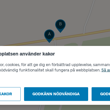
Läge
B
Läge
A
bplatsen använder kakor
r, cookies, för att ge dig en förbättrad upplevelse, sammanst
s nödvändig funktionalitet skall fungera på webbplatsen.
Så a
KAKOR
GODKÄNN NÖDVÄNDIGA
GOD