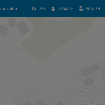
service
SÖK
LOGGA IN
ENGLISH