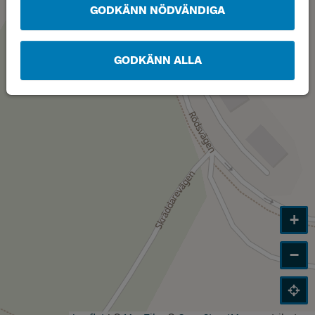
GODKÄNN NÖDVÄNDIGA
GODKÄNN ALLA
+
−