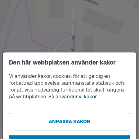
Läge
E
Den här webbplatsen använder kakor
Läge
D
Vi använder kakor, cookies, för att ge dig en
förbättrad upplevelse, sammanställa statistik och
Läge
C
för att viss nödvändig funktionalitet skall fungera
på webbplatsen.
Så använder vi kakor
Läge
B
ANPASSA KAKOR
Läge
A