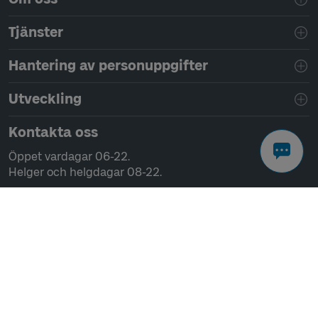
Tjänster
Hantering av personuppgifter
Utveckling
Kontakta oss
Öppet vardagar 06-22.
Helger och helgdagar 08-22.
Chatta
Ring 0771-41 43 00
Skriv till oss