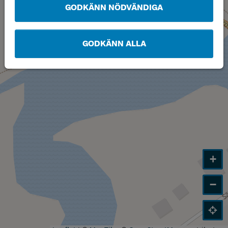
GODKÄNN NÖDVÄNDIGA
GODKÄNN ALLA
+
−