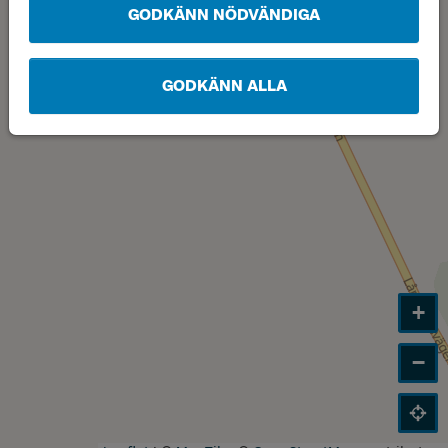
GODKÄNN NÖDVÄNDIGA
GODKÄNN ALLA
+
−