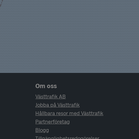
Sidfotsnavigering
Om oss
Västtrafik AB
Jobba på Västtrafik
Hållbara resor med Västtrafik
Partnerföretag
Blogg
Tillgänglighetsredogörelser