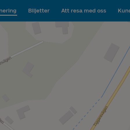
Till innehållet
nering
Biljetter
Att resa med oss
Kund