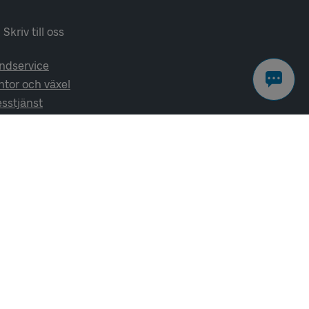
Skriv till oss
ndservice
ntor och växel
esstjänst
lj oss