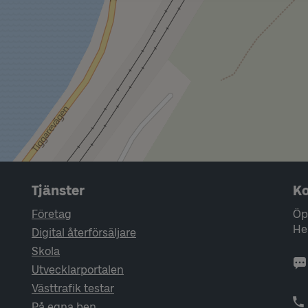
Tjänster
Ko
Företag
Öp
He
Digital återförsäljare
Skola
Utvecklarportalen
Västtrafik testar
På egna ben