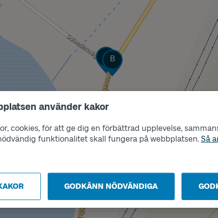
Läge
Läge
A
B
bplatsen använder kakor
r, cookies, för att ge dig en förbättrad upplevelse, sammanst
s nödvändig funktionalitet skall fungera på webbplatsen.
Så a
KAKOR
GODKÄNN NÖDVÄNDIGA
GOD