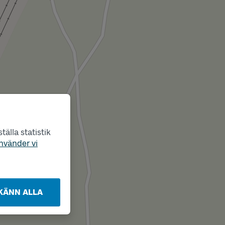
älla statistik
nvänder vi
KÄNN ALLA