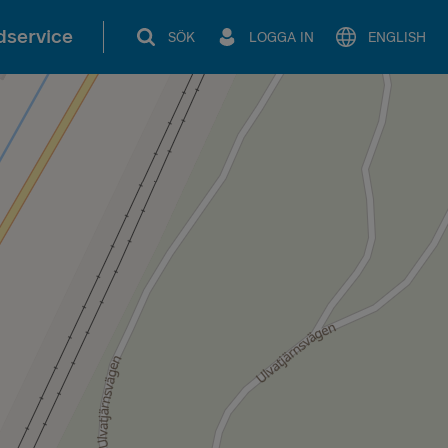
service
SÖK
LOGGA IN
ENGLISH