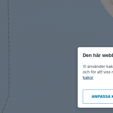
Den här web
Vi använder kako
och för att vis
kakor
ANPASSA 