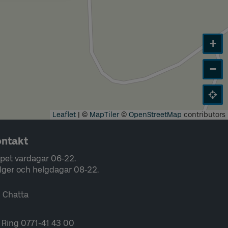
+
−
Leaflet
|
©
MapTiler
©
OpenStreetMap
contributors
ntakt
pet vardagar 06-22.
lger och helgdagar 08-22.
Chatta
Ring 0771-41 43 00