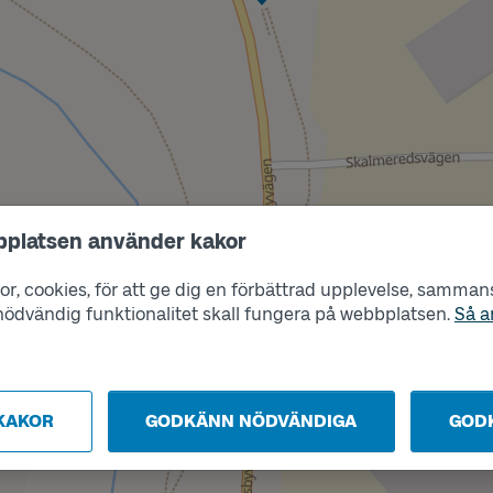
bplatsen använder kakor
Läge
r, cookies, för att ge dig en förbättrad upplevelse, sammanst
B
s nödvändig funktionalitet skall fungera på webbplatsen.
Så a
KAKOR
GODKÄNN NÖDVÄNDIGA
GOD