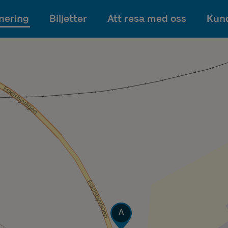
Till innehållet
nering
Biljetter
Att resa med oss
Kund
Läge
A