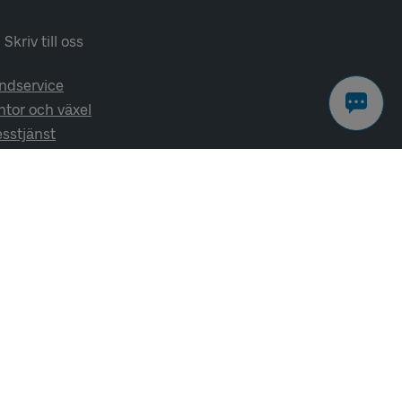
Skriv till oss
ndservice
ntor och växel
esstjänst
lj oss