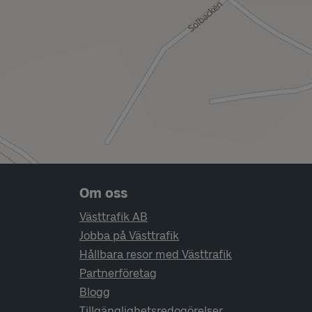
Sidfotsnavigering
Om oss
Västtrafik AB
Jobba på Västtrafik
Hållbara resor med Västtrafik
Partnerföretag
Blogg
Tillgänglighetsredogörelser