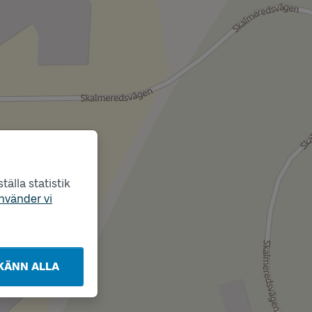
älla statistik
nvänder vi
KÄNN ALLA