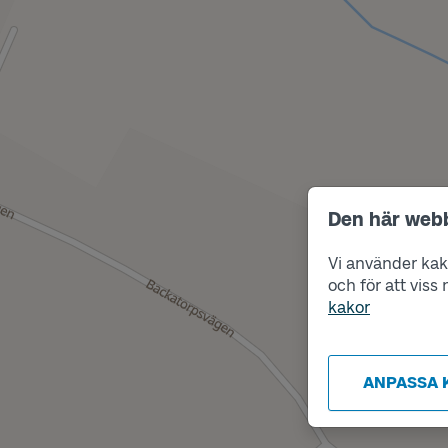
Den här web
Vi använder kako
och för att vis
kakor
ANPASSA 