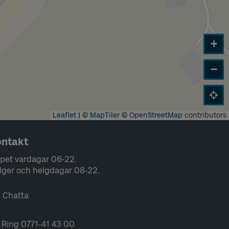
+
−
Leaflet
|
©
MapTiler
©
OpenStreetMap
contributors
ntakt
pet vardagar 06-22.
lger och helgdagar 08-22.
Chatta
Ring 0771-41 43 00