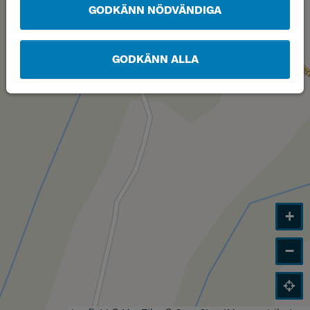
GODKÄNN NÖDVÄNDIGA
GODKÄNN ALLA
+
−