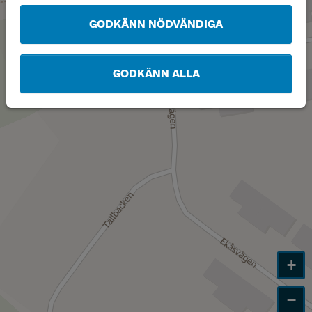
GODKÄNN NÖDVÄNDIGA
GODKÄNN ALLA
+
−