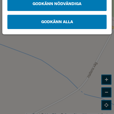
GODKÄNN NÖDVÄNDIGA
GODKÄNN ALLA
+
−