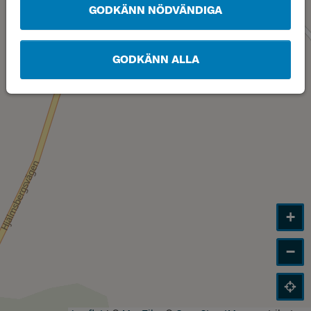
GODKÄNN NÖDVÄNDIGA
GODKÄNN ALLA
+
−