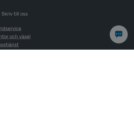
Skriv till oss
ndservice
ntor och växel
esstjänst
lj oss