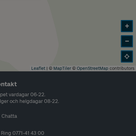
+
−
Leaflet
|
©
MapTiler
©
OpenStreetMap
contributors
ntakt
pet vardagar 06-22.
lger och helgdagar 08-22.
Chatta
Ring 0771-41 43 00