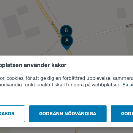
Läge
B
Läge
A
bplatsen använder kakor
r, cookies, för att ge dig en förbättrad upplevelse, sammanst
s nödvändig funktionalitet skall fungera på webbplatsen.
Så a
KAKOR
GODKÄNN NÖDVÄNDIGA
GOD