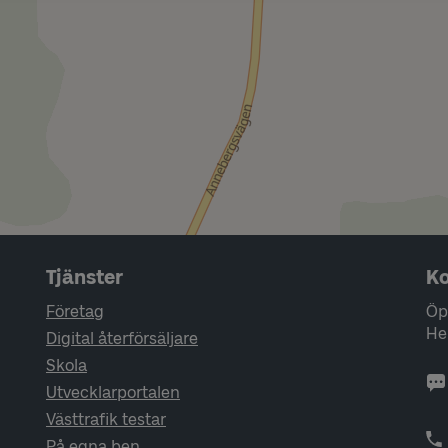
Tjänster
Ko
Företag
Öp
He
Digital återförsäljare
Skola
Utvecklarportalen
Västtrafik testar
På egna ben