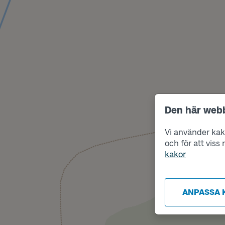
Den här web
Vi använder kako
och för att vis
kakor
ANPASSA 