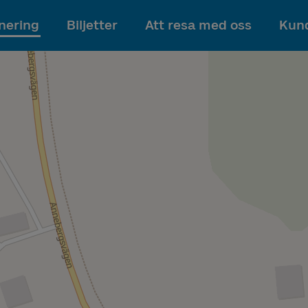
Till innehållet
nering
Biljetter
Att resa med oss
Kund