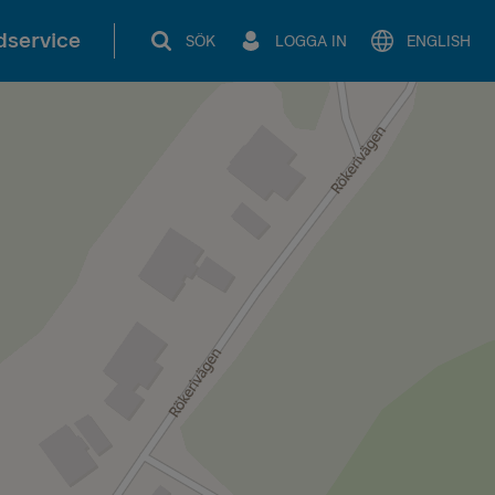
service
SÖK
LOGGA IN
ENGLISH