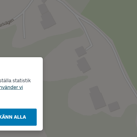
älla statistik
nvänder vi
KÄNN ALLA