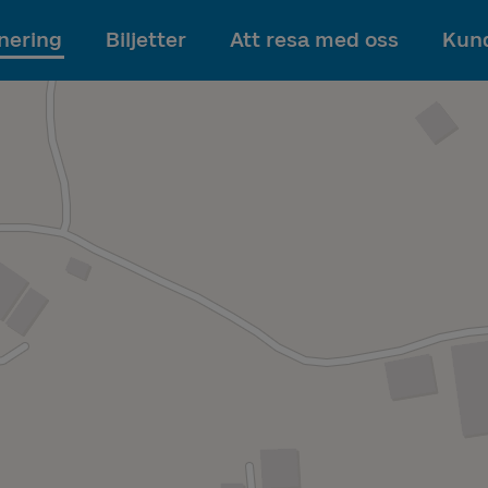
Till innehållet
nering
Biljetter
Att resa med oss
Kund