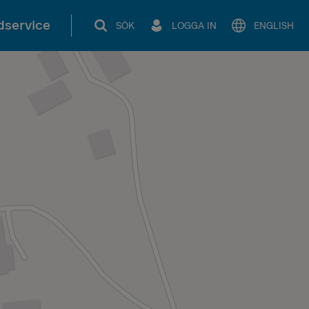
service
SÖK
LOGGA IN
ENGLISH