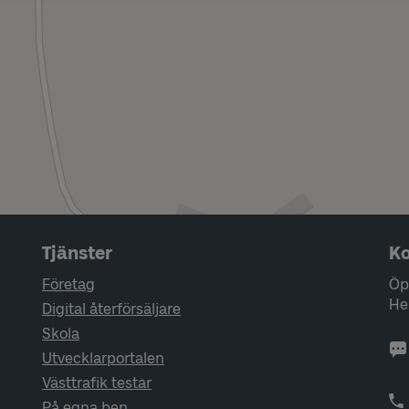
Tjänster
Ko
Företag
Öp
He
Digital återförsäljare
Skola
Utvecklarportalen
Västtrafik testar
På egna ben