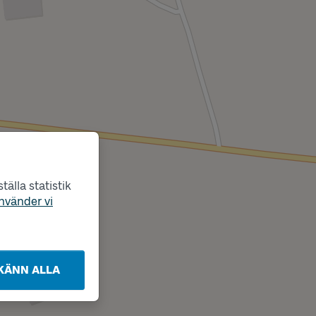
älla statistik
nvänder vi
KÄNN ALLA