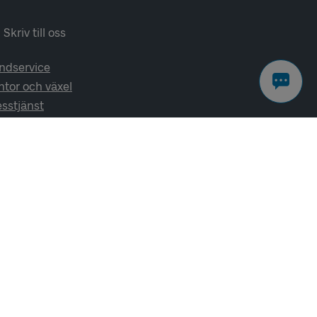
Skriv till oss
ndservice
ntor och växel
esstjänst
lj oss