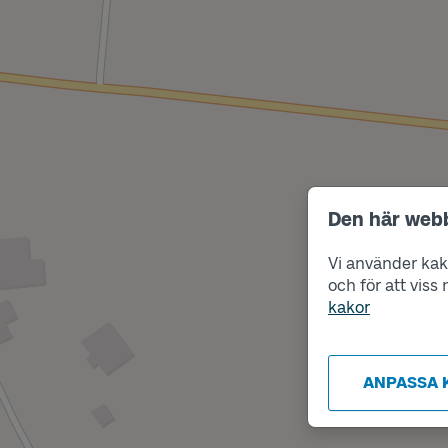
Den här web
Vi använder kako
och för att vis
kakor
ANPASSA 