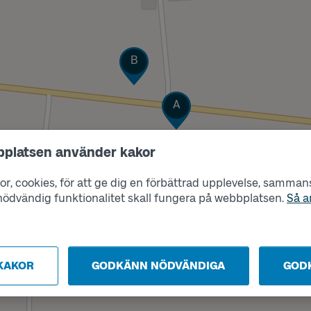
Läge
B
Läge
A
bplatsen använder kakor
r, cookies, för att ge dig en förbättrad upplevelse, sammanst
s nödvändig funktionalitet skall fungera på webbplatsen.
Så a
KAKOR
GODKÄNN NÖDVÄNDIGA
GOD