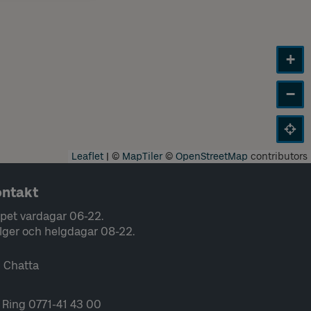
+
−
Leaflet
|
©
MapTiler
©
OpenStreetMap
contributors
ntakt
pet vardagar 06-22.
lger och helgdagar 08-22.
Chatta
Ring 0771-41 43 00