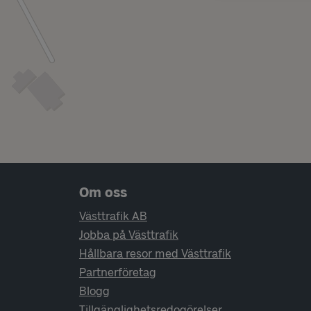
Sidfotsnavigering
Om oss
Västtrafik AB
Jobba på Västtrafik
Hållbara resor med Västtrafik
Partnerföretag
Blogg
Tillgänglighetsredogörelser