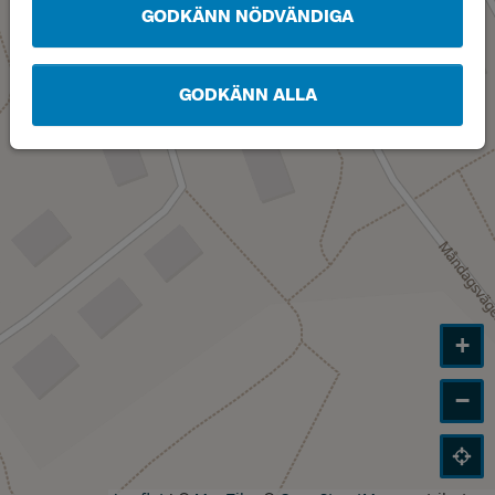
GODKÄNN NÖDVÄNDIGA
GODKÄNN ALLA
+
−