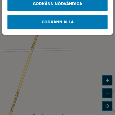
GODKÄNN NÖDVÄNDIGA
GODKÄNN ALLA
+
−