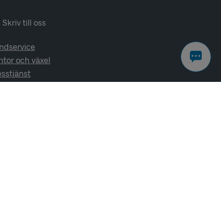
Skriv till oss
ndservice
ntor och växel
esstjänst
lj oss