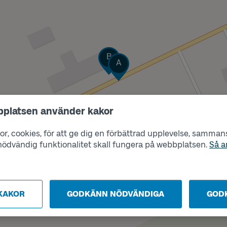
Läge
B
Läge
A
bplatsen använder kakor
r, cookies, för att ge dig en förbättrad upplevelse, sammanst
s nödvändig funktionalitet skall fungera på webbplatsen.
Så a
KAKOR
GODKÄNN NÖDVÄNDIGA
GOD