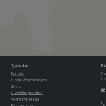
Tjänster
Ko
Företag
Öp
He
Digital återförsäljare
Skola
Utvecklarportalen
Västtrafik testar
På egna ben