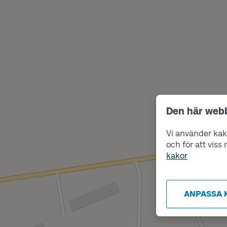
Den här web
Vi använder kako
och för att vis
kakor
ANPASSA 