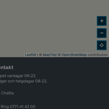
+
−
Leaflet
|
©
MapTiler
©
OpenStreetMap
contributors
ntakt
pet vardagar 06-22.
lger och helgdagar 08-22.
Chatta
Ring 0771-41 43 00