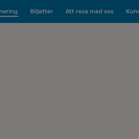
Till innehållet
nering
Biljetter
Att resa med oss
Kund