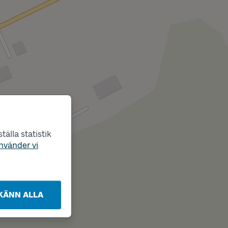
älla statistik
nvänder vi
KÄNN ALLA