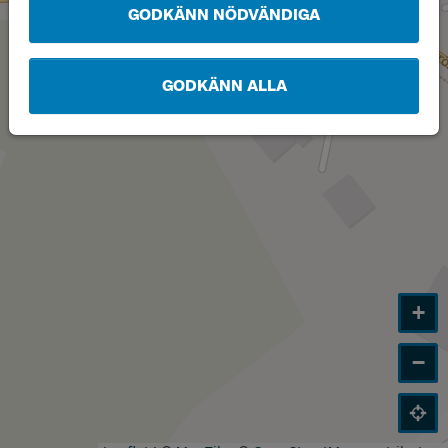
GODKÄNN NÖDVÄNDIGA
GODKÄNN ALLA
+
−