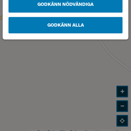
GODKÄNN NÖDVÄNDIGA
GODKÄNN ALLA
+
−