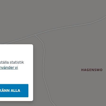
älla statistik
nvänder vi
KÄNN ALLA