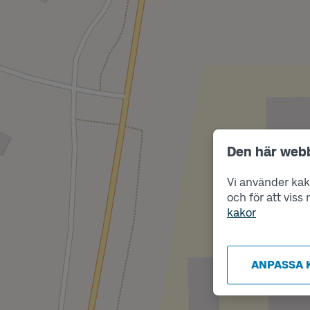
Den här web
Vi använder kako
och för att vis
kakor
ANPASSA 