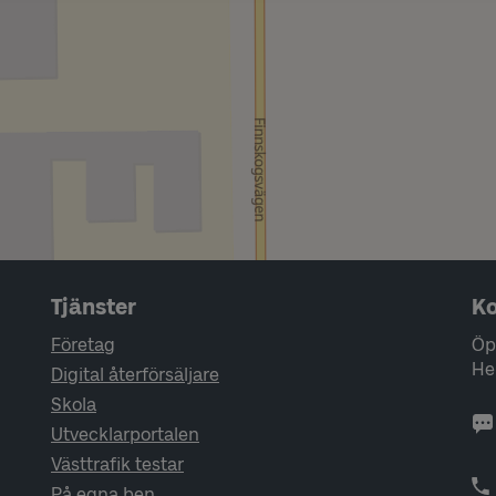
Tjänster
Ko
Företag
Öp
He
Digital återförsäljare
Skola
Utvecklarportalen
Västtrafik testar
På egna ben