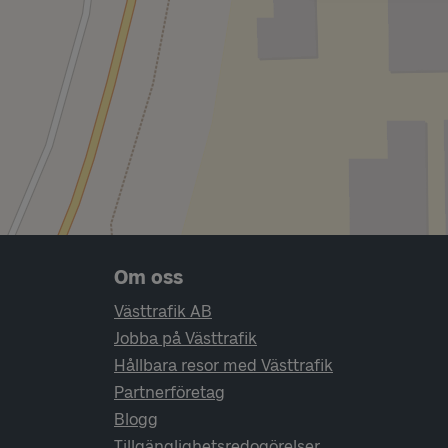
Sidfotsnavigering
Om oss
Västtrafik AB
Jobba på Västtrafik
Hållbara resor med Västtrafik
Partnerföretag
Blogg
Tillgänglighetsredogörelser