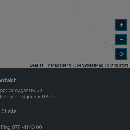
+
−
Leaflet
|
©
MapTiler
©
OpenStreetMap
contributors
ntakt
pet vardagar 06-22.
lger och helgdagar 08-22.
Chatta
Ring 0771-41 43 00