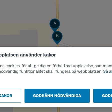
Läge
A
Läge
B
bplatsen använder kakor
r, cookies, för att ge dig en förbättrad upplevelse, sammanst
s nödvändig funktionalitet skall fungera på webbplatsen.
Så a
KAKOR
GODKÄNN NÖDVÄNDIGA
GOD