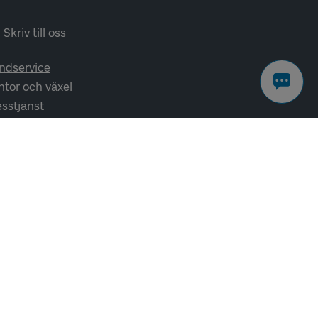
Skriv till oss
ndservice
ntor och växel
esstjänst
lj oss