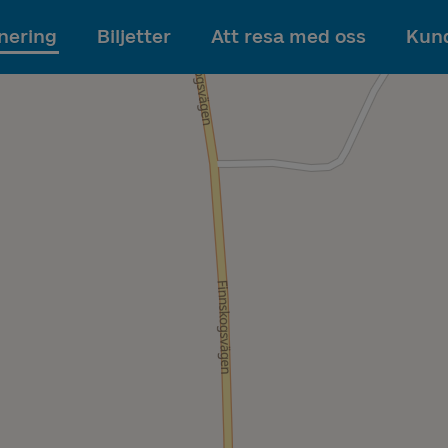
Till innehållet
nering
Biljetter
Att resa med oss
Kund