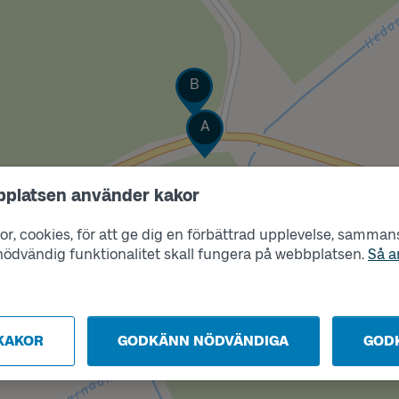
Läge
B
Läge
A
bplatsen använder kakor
r, cookies, för att ge dig en förbättrad upplevelse, sammanst
s nödvändig funktionalitet skall fungera på webbplatsen.
Så a
KAKOR
GODKÄNN NÖDVÄNDIGA
GOD