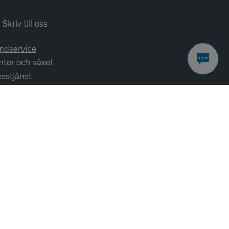
Skriv till oss
ndservice
ntor och växel
esstjänst
lj oss