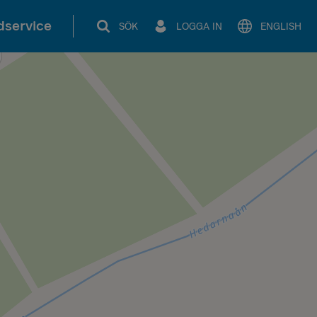
service
SÖK
LOGGA IN
ENGLISH