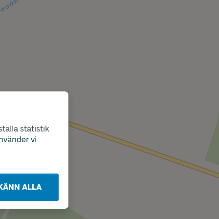
älla statistik
nvänder vi
KÄNN ALLA