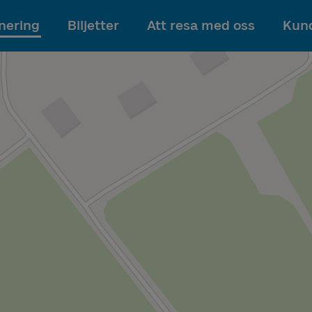
Till innehållet
nering
Biljetter
Att resa med oss
Kund