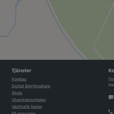
Tjänster
Ko
Företag
Öp
He
Digital återförsäljare
Skola
Utvecklarportalen
Västtrafik testar
På egna ben