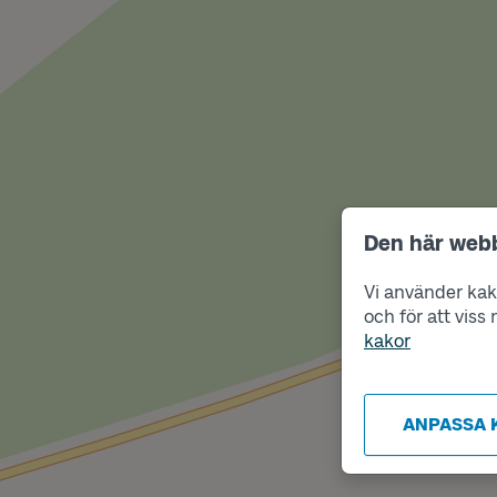
Den här web
Vi använder kako
och för att vis
kakor
ANPASSA 