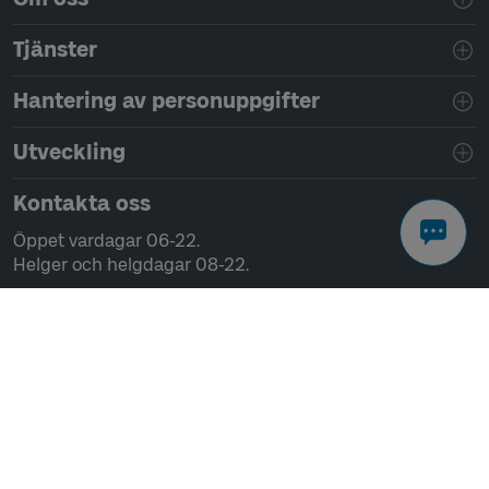
Tjänster
Hantering av personuppgifter
Utveckling
Kontakta oss
Öppet vardagar 06-22.
Helger och helgdagar 08-22.
Chatta
Ring 0771-41 43 00
Skriv till oss