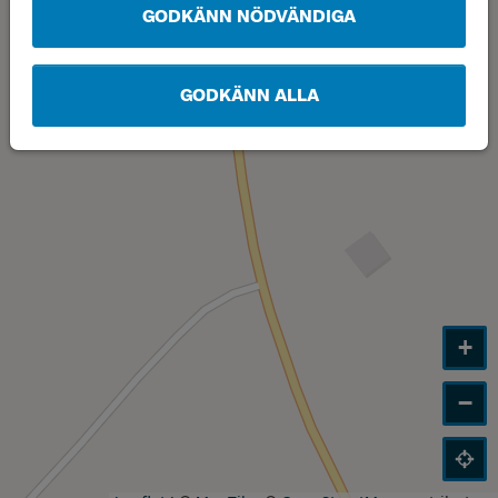
GODKÄNN NÖDVÄNDIGA
GODKÄNN ALLA
+
−