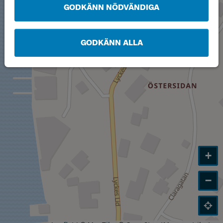
GODKÄNN NÖDVÄNDIGA
GODKÄNN ALLA
+
−