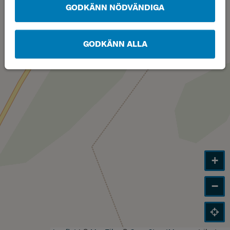
GODKÄNN NÖDVÄNDIGA
GODKÄNN ALLA
+
−