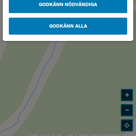
GODKÄNN NÖDVÄNDIGA
GODKÄNN ALLA
+
−