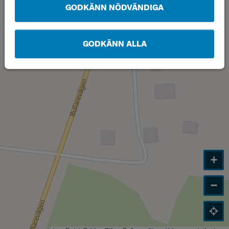
GODKÄNN NÖDVÄNDIGA
GODKÄNN ALLA
+
−