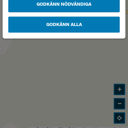
GODKÄNN NÖDVÄNDIGA
GODKÄNN ALLA
+
−