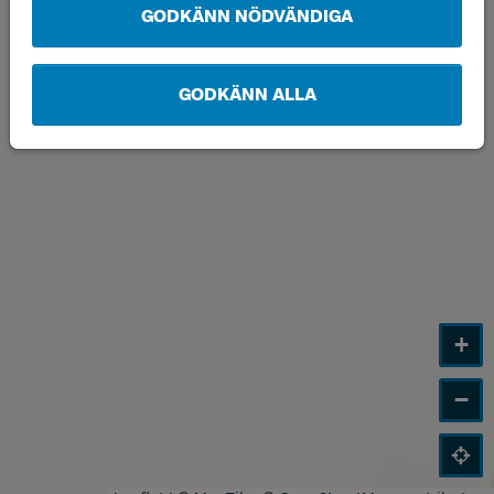
GODKÄNN NÖDVÄNDIGA
GODKÄNN ALLA
+
−