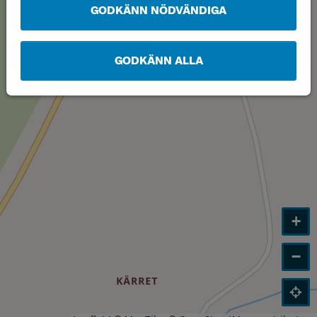
GODKÄNN NÖDVÄNDIGA
GODKÄNN ALLA
+
−