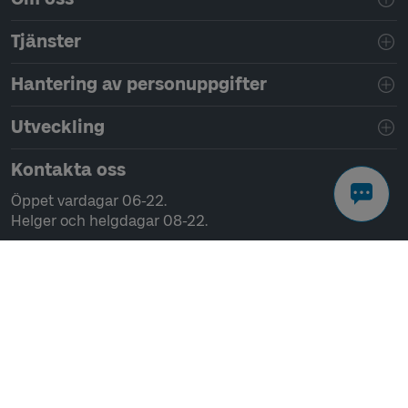
Tjänster
Hantering av personuppgifter
Utveckling
Kontakta oss
Öppet vardagar 06-22.
Helger och helgdagar 08-22.
Chatta
Ring 0771-41 43 00
Skriv till oss