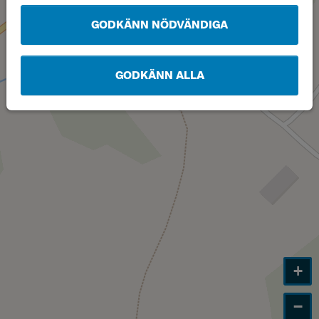
GODKÄNN NÖDVÄNDIGA
GODKÄNN ALLA
+
−