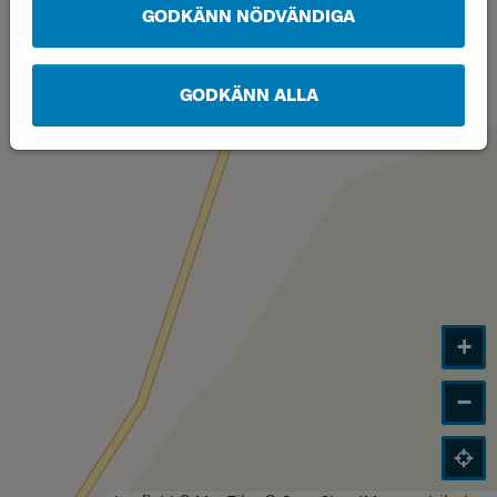
GODKÄNN NÖDVÄNDIGA
GODKÄNN ALLA
+
−