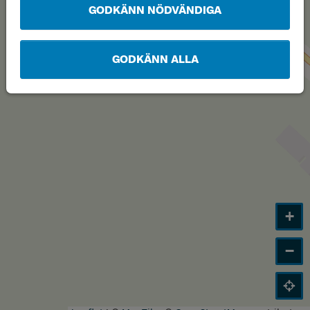
GODKÄNN NÖDVÄNDIGA
GODKÄNN ALLA
+
−