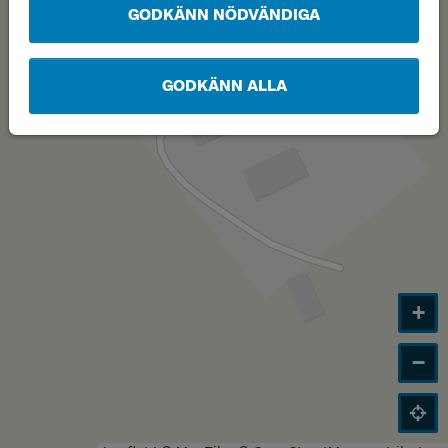
GODKÄNN NÖDVÄNDIGA
GODKÄNN ALLA
+
−