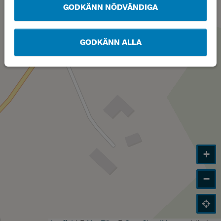
GODKÄNN NÖDVÄNDIGA
GODKÄNN ALLA
+
−