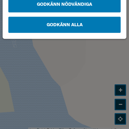
GODKÄNN NÖDVÄNDIGA
GODKÄNN ALLA
+
−