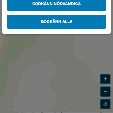
GODKÄNN NÖDVÄNDIGA
GODKÄNN ALLA
+
−