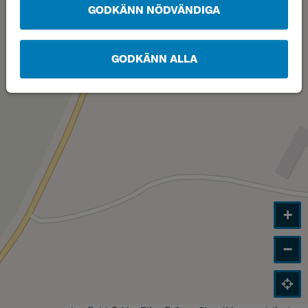
GODKÄNN NÖDVÄNDIGA
GODKÄNN ALLA
+
−