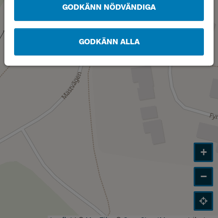
GODKÄNN NÖDVÄNDIGA
GODKÄNN ALLA
+
−