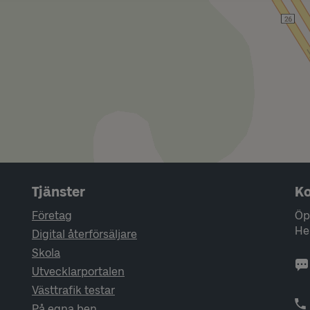
Tjänster
Ko
Företag
Öp
He
Digital återförsäljare
Skola
Utvecklarportalen
Västtrafik testar
På egna ben