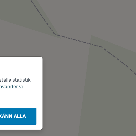
älla statistik
nvänder vi
KÄNN ALLA