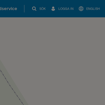
service
SÖK
LOGGA IN
ENGLISH