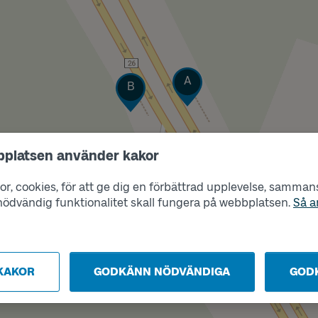
Läge
Läge
A
B
bplatsen använder kakor
r, cookies, för att ge dig en förbättrad upplevelse, sammanst
s nödvändig funktionalitet skall fungera på webbplatsen.
Så a
KAKOR
GODKÄNN NÖDVÄNDIGA
GOD