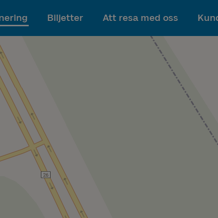
Till innehållet
nering
Biljetter
Att resa med oss
Kund