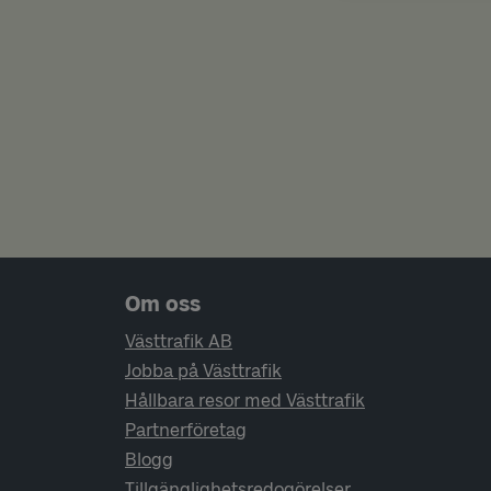
Sidfotsnavigering
Om oss
Västtrafik AB
Jobba på Västtrafik
Hållbara resor med Västtrafik
Partnerföretag
Blogg
Tillgänglighetsredogörelser