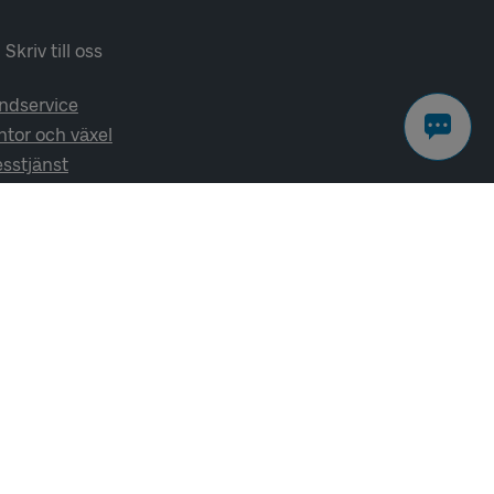
Skriv till oss
ndservice
ntor och växel
esstjänst
lj oss