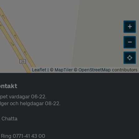
+
−
Leaflet
|
©
MapTiler
©
OpenStreetMap
contributors
ntakt
pet vardagar 06-22.
lger och helgdagar 08-22.
Chatta
Ring 0771-41 43 00