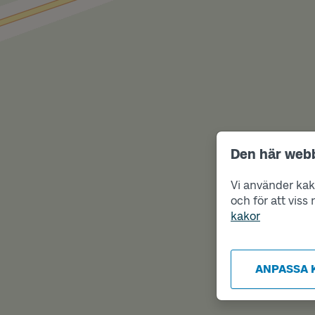
Den här web
Vi använder kako
och för att vis
kakor
ANPASSA 