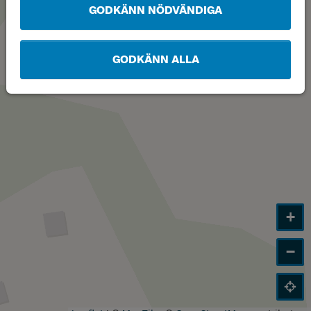
GODKÄNN NÖDVÄNDIGA
GODKÄNN ALLA
+
−