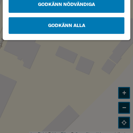
GODKÄNN NÖDVÄNDIGA
GODKÄNN ALLA
+
−