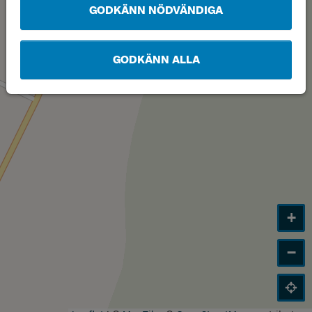
GODKÄNN NÖDVÄNDIGA
GODKÄNN ALLA
Läge
A
+
−