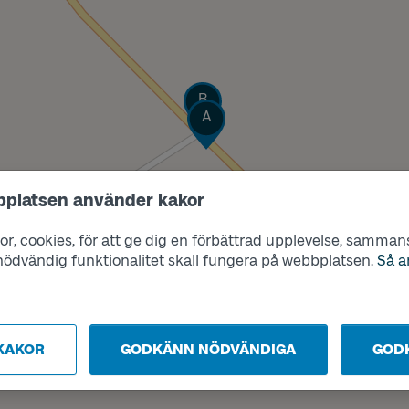
Läge
B
Läge
A
bplatsen använder kakor
r, cookies, för att ge dig en förbättrad upplevelse, sammanst
s nödvändig funktionalitet skall fungera på webbplatsen.
Så a
KAKOR
GODKÄNN NÖDVÄNDIGA
GOD