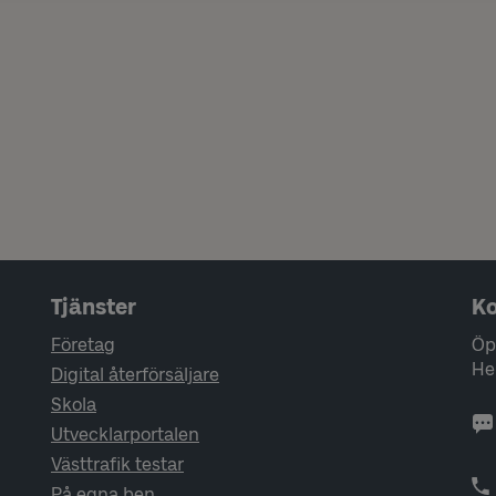
Tjänster
Ko
Företag
Öp
He
Digital återförsäljare
Skola
Utvecklarportalen
Västtrafik testar
På egna ben