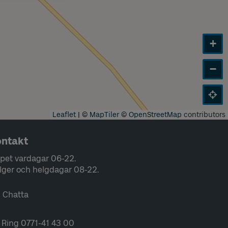
+
−
Leaflet
|
©
MapTiler
©
OpenStreetMap
contributors
ntakt
pet vardagar 06-22.
lger och helgdagar 08-22.
Chatta
Ring 0771-41 43 00