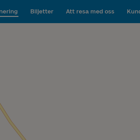
Till innehållet
nering
Biljetter
Att resa med oss
Kund