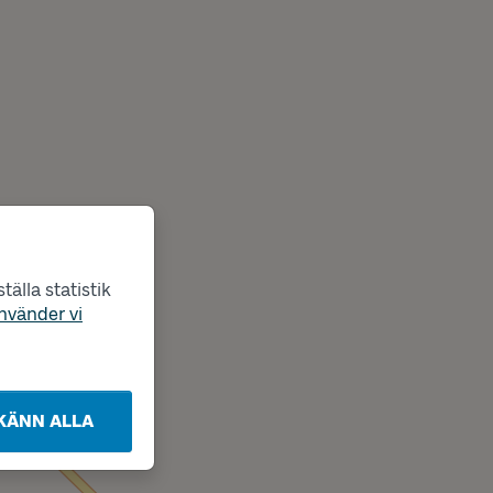
älla statistik
nvänder vi
KÄNN ALLA