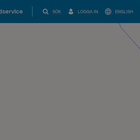
service
SÖK
LOGGA IN
ENGLISH