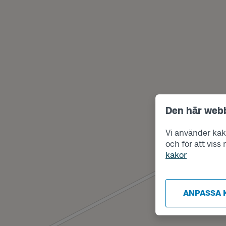
Den här web
Vi använder kako
och för att vis
kakor
ANPASSA 