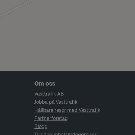
Sidfotsnavigering
Om oss
Västtrafik AB
Jobba på Västtrafik
Hållbara resor med Västtrafik
Partnerföretag
Blogg
Tillgänglighetsredogörelser