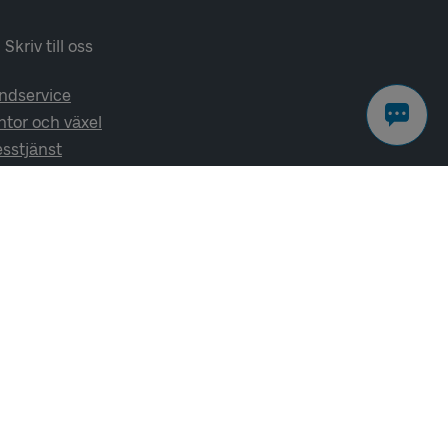
Skriv till oss
ndservice
ntor och växel
esstjänst
lj oss